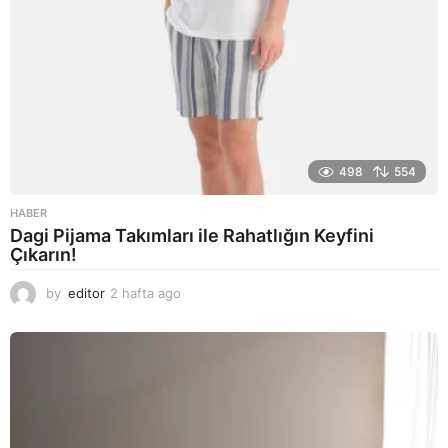
498
554
HABER
Dagi Pijama Takımları ile Rahatlığın Keyfini
Çıkarın!
by
editor
2 hafta ago
2
a
y
a
g
o