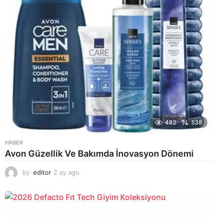
482
538
HABER
Avon Güzellik Ve Bakımda İnovasyon Dönemi
by
editor
2 ay ago
2
a
y
a
g