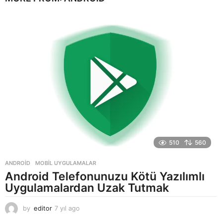
510
560
ANDROID
,
MOBIL UYGULAMALAR
Android Telefonunuzu Kötü Yazılımlı
Uygulamalardan Uzak Tutmak
by
editor
7 yıl ago
7
y