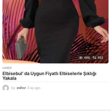
498
553
HABER
Elbisebul’ da Uygun Fiyatlı Elbiselerle Şıklığı
Yakala
by
editor
3 ay ago
2
a
y
a
g