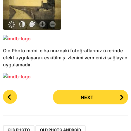
Old Photo mobil cihazınızdaki fotoğraflarınız üzerinde
efekt uygulayarak eskitilmiş izlenimi vermenizi sağlayan
uygulamadır.
P
NEXT
o
s
t
P
,
,
OLD PHOTO
OLD PHOTO ANDROID