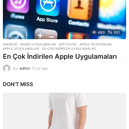
480
531
ANDROID
,
MOBIL UYGULAMALAR
APP STORE
,
APPLE TELEFONLARI
,
APPLE UYGULAMALARI
,
EN ÇOK INDIRILEN UYGULAMALAR
En Çok İndirilen Apple Uygulamaları
by
editor
10 yıl ago
1
0
y
DON'T MISS
ı
l
a
g
o