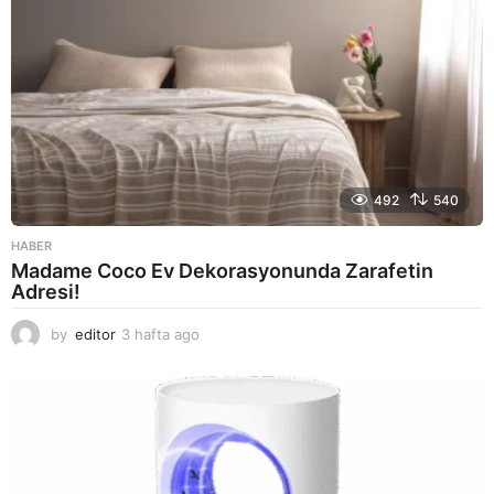
492
540
HABER
Madame Coco Ev Dekorasyonunda Zarafetin
Adresi!
by
editor
3 hafta ago
2
a
y
a
g
o