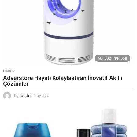
502
558
HABER
Adverstore Hayatı Kolaylaştıran İnovatif Akıllı
Çözümler
by
editor
1 ay ago
2
a
y
a
g
o