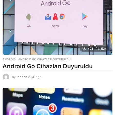
471
524
ANDROID
ANDROID GO CIHAZLARI DUYURULDU
Android Go Cihazları Duyuruldu
by
editor
8 yıl ago
8
y
ı
l
a
g
o