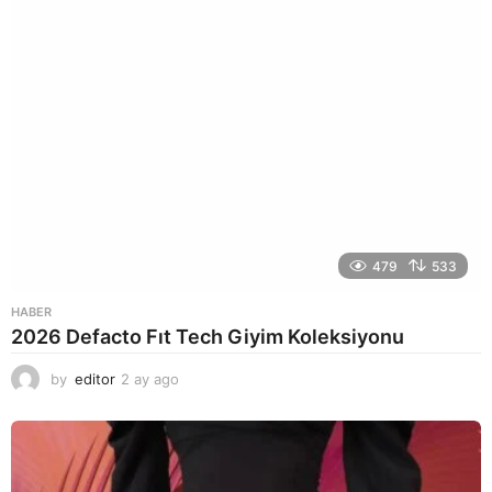
o
479
533
HABER
2026 Defacto Fıt Tech Giyim Koleksiyonu
by
editor
2 ay ago
2
a
y
a
g
o