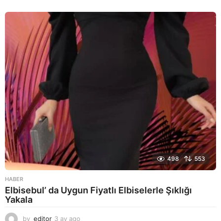
a
y
a
g
o
498
553
HABER
Elbisebul’ da Uygun Fiyatlı Elbiselerle Şıklığı
Yakala
by
editor
3 ay ago
2