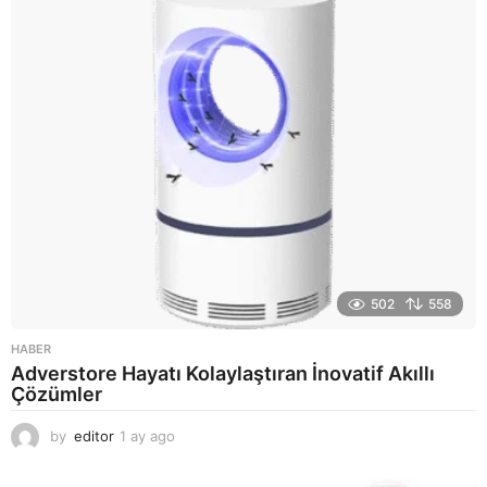
a
g
o
502
558
HABER
Adverstore Hayatı Kolaylaştıran İnovatif Akıllı
Çözümler
by
editor
1 ay ago
2
a
y