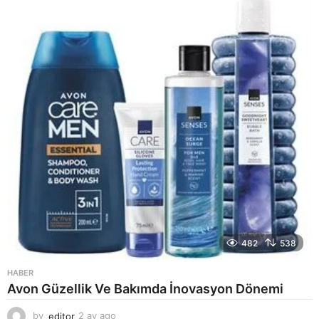
a
g
o
482
538
HABER
Avon Güzellik Ve Bakımda İnovasyon Dönemi
by
editor
2 ay ago
2