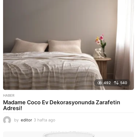
g
o
492
540
HABER
Madame Coco Ev Dekorasyonunda Zarafetin
Adresi!
by
editor
3 hafta ago
2
a
y