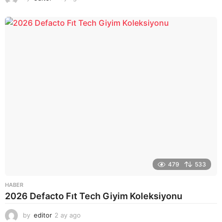
a
y
a
g
o
479
533
HABER
2026 Defacto Fıt Tech Giyim Koleksiyonu
by
editor
2 ay ago
2