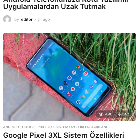
Uygulamalardan Uzak Tutmak
by
editor
7 yıl ago
7
y
ı
l
a
g
o
490
542
ANDROID
GOOGLE PIXEL 3XL SISTEM ÖZELLIKLERI AÇIKLANDI
Google Pixel 3XL Sistem Özellikleri