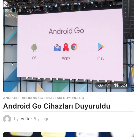
a
g
o
471
524
ANDROID
ANDROID GO CIHAZLARI DUYURULDU
Android Go Cihazları Duyuruldu
by
editor
8 yıl ago
8
y
ı
l