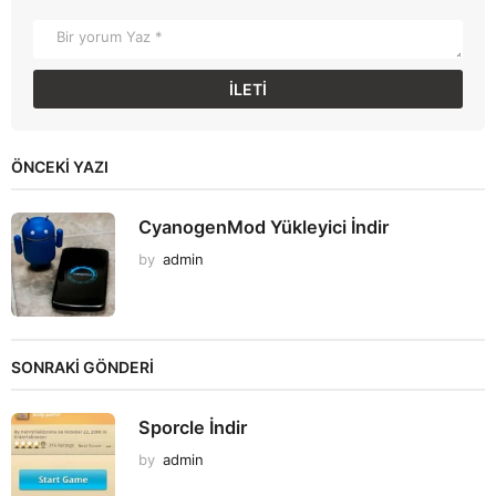
ÖNCEKI YAZI
CyanogenMod Yükleyici İndir
by
admin
SONRAKİ GÖNDERİ
Sporcle İndir
by
admin