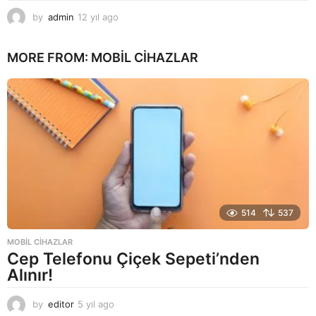
by
admin
12 yıl ago
1
2
y
MORE FROM:
MOBIL CIHAZLAR
ı
l
a
g
o
514
537
MOBIL CIHAZLAR
Cep Telefonu Çiçek Sepeti’nden
Alınır!
by
editor
5 yıl ago
5