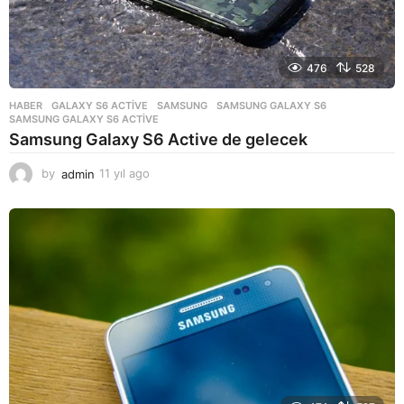
476
528
HABER
GALAXY S6 ACTIVE
,
SAMSUNG
,
SAMSUNG GALAXY S6
,
SAMSUNG GALAXY S6 ACTIVE
Samsung Galaxy S6 Active de gelecek
by
admin
11 yıl ago
1
1
y
ı
l
a
g
o