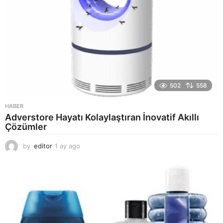
502
558
HABER
Adverstore Hayatı Kolaylaştıran İnovatif Akıllı
Çözümler
by
editor
1 ay ago
2
a
y
a
g
o