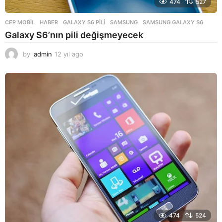
474
527
CEP MOBIL
,
HABER
GALAXY S6 PILI
,
SAMSUNG
,
SAMSUNG GALAXY S6
Galaxy S6’nın pili değişmeyecek
by
admin
12 yıl ago
1
2
y
ı
l
a
g
o
474
524