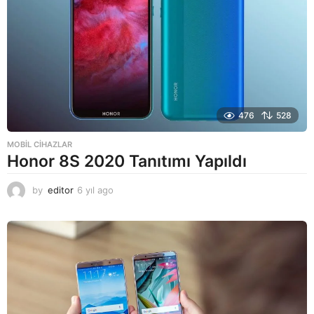
476
528
MOBIL CIHAZLAR
Honor 8S 2020 Tanıtımı Yapıldı
by
editor
6 yıl ago
6
y
ı
l
a
g
o