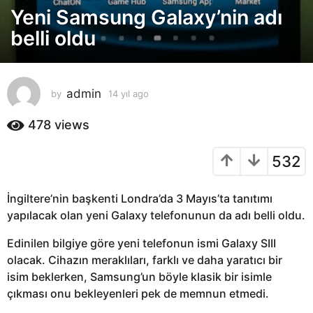
Yeni Samsung Galaxy’nin adı
4
y
belli oldu
ı
l
a
admin
by
14 yıl ago
1
g
4
o
y
478
views
1
ı
4
l
532
a
y
g
ı
o
l
İngiltere’nin başkenti Londra’da 3 Mayıs’ta tanıtımı
a
yapılacak olan yeni Galaxy telefonunun da adı belli oldu.
g
Edinilen bilgiye göre yeni telefonun ismi Galaxy SIII
o
olacak. Cihazın meraklıları, farklı ve daha yaratıcı bir
isim beklerken, Samsung’un böyle klasik bir isimle
çıkması onu bekleyenleri pek de memnun etmedi.