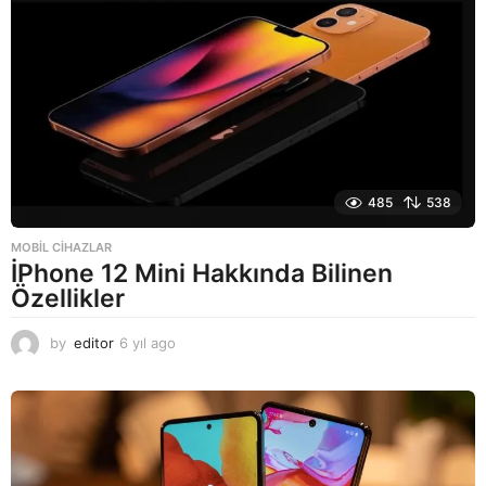
a
g
o
485
538
MOBIL CIHAZLAR
İPhone 12 Mini Hakkında Bilinen
Özellikler
by
editor
6 yıl ago
6
y
ı
l
a
g
o