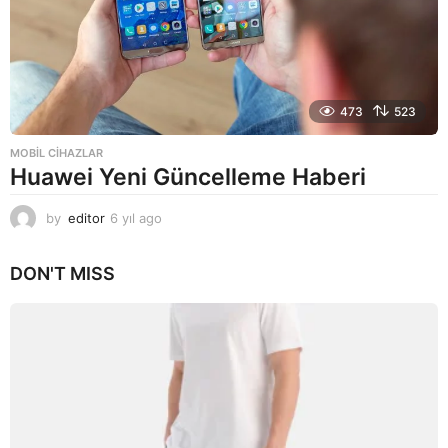
473
523
MOBIL CIHAZLAR
Huawei Yeni Güncelleme Haberi
by
editor
6 yıl ago
6
y
ı
DON'T MISS
l
a
g
o