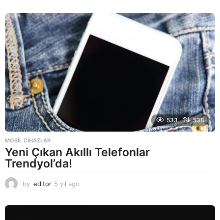
y
ı
l
a
g
o
533
538
MOBIL CIHAZLAR
Yeni Çıkan Akıllı Telefonlar
Trendyol’da!
by
editor
5 yıl ago
5
y
ı
l