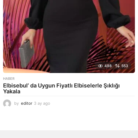
498
553
HABER
Elbisebul’ da Uygun Fiyatlı Elbiselerle Şıklığı
Yakala
by
editor
3 ay ago
2
a
y
a
g
o