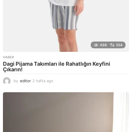
498
554
HABER
Dagi Pijama Takımları ile Rahatlığın Keyfini
Çıkarın!
by
editor
2 hafta ago
2
a
y
a
g
o