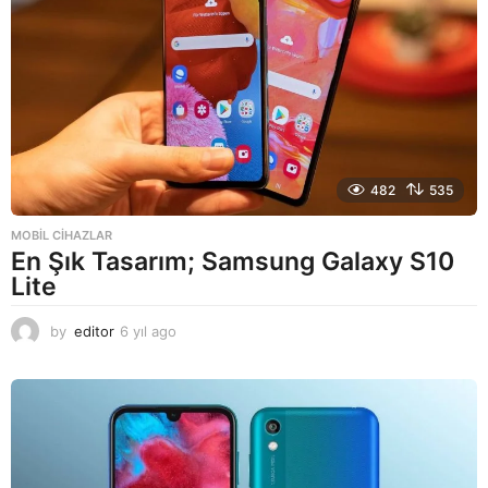
482
535
MOBIL CIHAZLAR
En Şık Tasarım; Samsung Galaxy S10
Lite
by
editor
6 yıl ago
6
y
ı
l
a
g
o