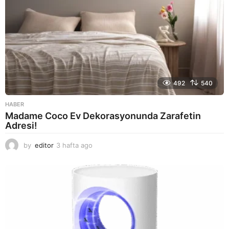
492
540
HABER
Madame Coco Ev Dekorasyonunda Zarafetin
Adresi!
by
editor
3 hafta ago
2
a
y
a
g
o