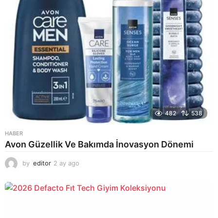
482
538
HABER
Avon Güzellik Ve Bakımda İnovasyon Dönemi
by
editor
2 ay ago
2
a
y
a
g
o