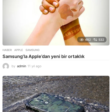
g
o
482
532
HABER
APPLE
,
SAMSUNG
Samsung’la Apple’dan yeni bir ortaklık
by
admin
11 yıl ago
1
1
y
ı
l
a
g
o