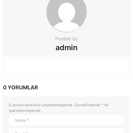
t
i
o
n
Posted by
admin
0 YORUMLAR
E-posta adresiniz yayınlanmayacak.
Gerekli alanlar
*
ile
işaretlenmişlerdir