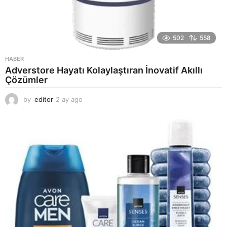
502
558
HABER
Adverstore Hayatı Kolaylaştıran İnovatif Akıllı
Çözümler
by
editor
2 ay ago
2
a
y
a
g
o