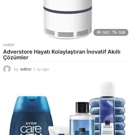
502
558
HABER
Adverstore Hayatı Kolaylaştıran İnovatif Akıllı
Çözümler
by
editor
2 ay ago
2
a
y
a
g
o