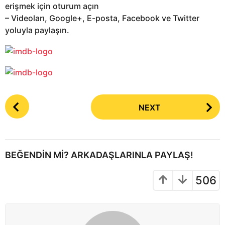
erişmek için oturum açın
– Videoları, Google+, E-posta, Facebook ve Twitter
yoluyla paylaşın.
P
NEXT
o
s
t
P
BEĞENDIN MI? ARKADAŞLARINLA PAYLAŞ!
a
g
506
i
n
a