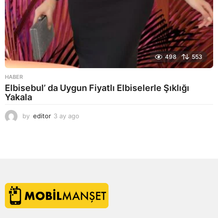
498
553
HABER
Elbisebul’ da Uygun Fiyatlı Elbiselerle Şıklığı
Yakala
by
editor
3 ay ago
2
a
y
a
g
o