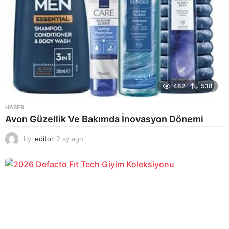
482
538
HABER
Avon Güzellik Ve Bakımda İnovasyon Dönemi
by
editor
2 ay ago
2
a
y
a
g
o