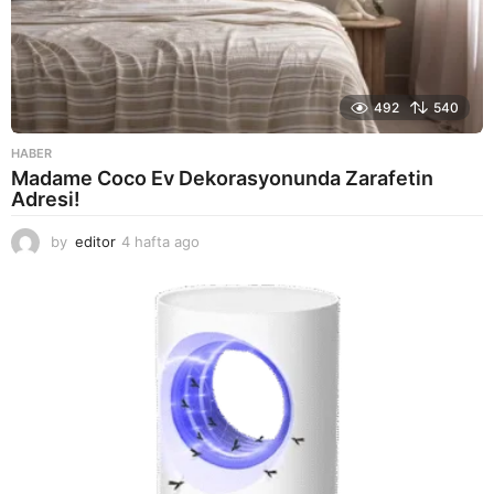
492
540
HABER
Madame Coco Ev Dekorasyonunda Zarafetin
Adresi!
by
editor
4 hafta ago
2
a
y
a
g
o