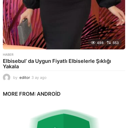
498
553
HABER
Elbisebul’ da Uygun Fiyatlı Elbiselerle Şıklığı
Yakala
by
editor
3 ay ago
2
a
y
MORE FROM:
ANDROID
a
g
o