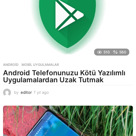
510
560
ANDROID
,
MOBIL UYGULAMALAR
Android Telefonunuzu Kötü Yazılımlı
Uygulamalardan Uzak Tutmak
by
editor
7 yıl ago
7
y
ı
l
a
g
o