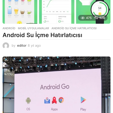
475
528
ANDROID
,
MOBIL UYGULAMALAR
ANDROID SU İÇME HATIRLATICISI
Android Su İçme Hatırlatıcısı
by
editor
8 yıl ago
8
y
ı
l
a
g
o