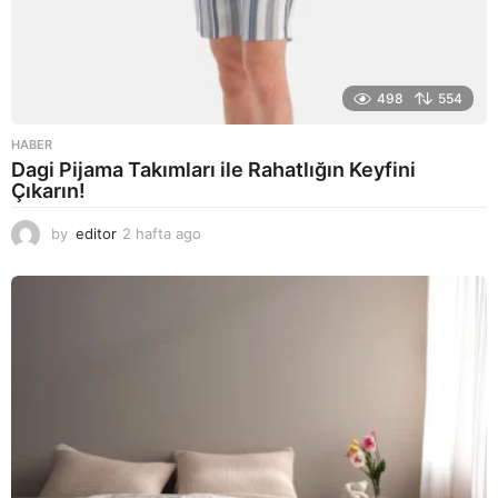
498
554
HABER
Dagi Pijama Takımları ile Rahatlığın Keyfini
Çıkarın!
by
editor
2 hafta ago
2
a
y
a
g
o