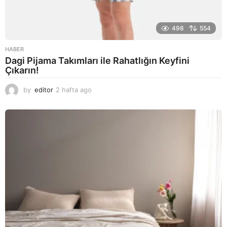
498
554
HABER
Dagi Pijama Takımları ile Rahatlığın Keyfini
Çıkarın!
by
editor
2 hafta ago
2
a
y
a
g
o