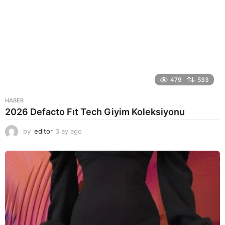
479
533
HABER
2026 Defacto Fıt Tech Giyim Koleksiyonu
by
editor
3 ay ago
2
a
y
a
g
o