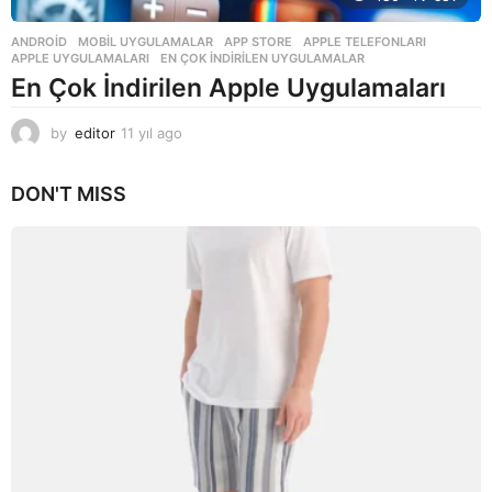
ANDROID
,
MOBIL UYGULAMALAR
APP STORE
,
APPLE TELEFONLARI
,
APPLE UYGULAMALARI
,
EN ÇOK INDIRILEN UYGULAMALAR
En Çok İndirilen Apple Uygulamaları
by
editor
11 yıl ago
1
1
y
DON'T MISS
ı
l
a
g
o