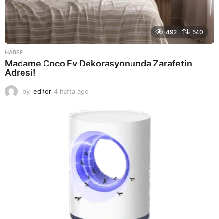
492
540
HABER
Madame Coco Ev Dekorasyonunda Zarafetin
Adresi!
by
editor
4 hafta ago
2
a
y
a
g
o