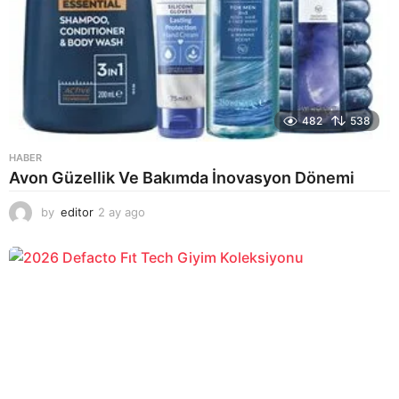
482
538
HABER
Avon Güzellik Ve Bakımda İnovasyon Dönemi
by
editor
2 ay ago
2
a
y
a
g
o