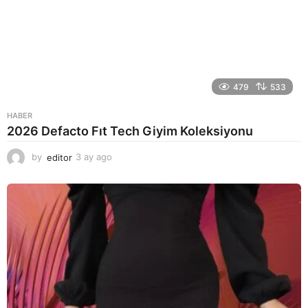
479
533
HABER
2026 Defacto Fıt Tech Giyim Koleksiyonu
by
editor
3 ay ago
2
a
y
a
g
o