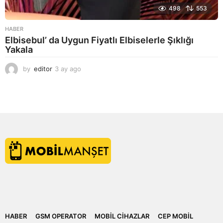
498
553
HABER
Elbisebul’ da Uygun Fiyatlı Elbiselerle Şıklığı
Yakala
by
editor
3 ay ago
2
a
y
a
g
o
HABER
GSM OPERATOR
MOBIL CIHAZLAR
CEP MOBIL