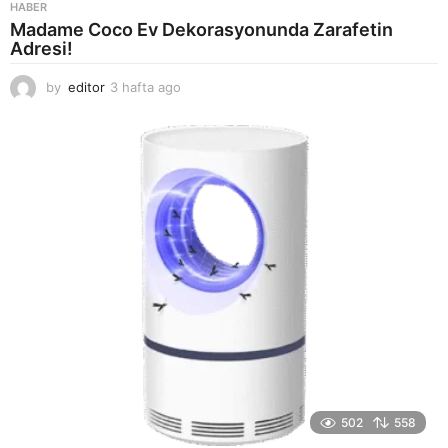
HABER
Madame Coco Ev Dekorasyonunda Zarafetin
Adresi!
by
editor
3 hafta ago
2
a
y
a
g
o
502
558