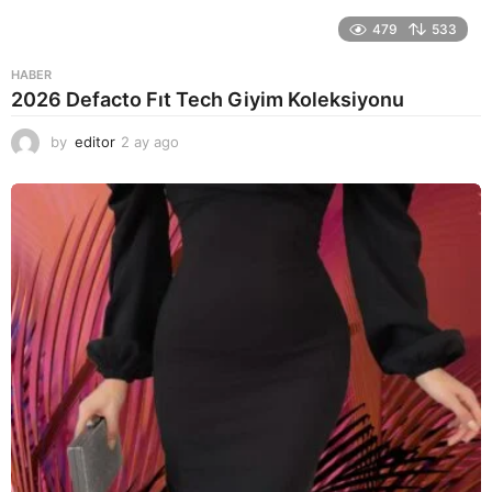
479
533
HABER
2026 Defacto Fıt Tech Giyim Koleksiyonu
by
editor
2 ay ago
2
a
y
a
g
o