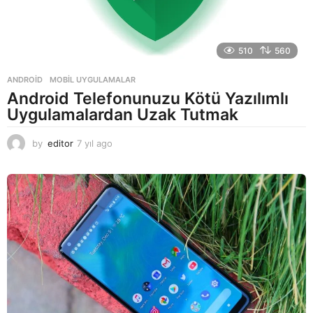
510
560
ANDROID
,
MOBIL UYGULAMALAR
Android Telefonunuzu Kötü Yazılımlı
Uygulamalardan Uzak Tutmak
by
editor
7 yıl ago
7
y
ı
l
a
g
o