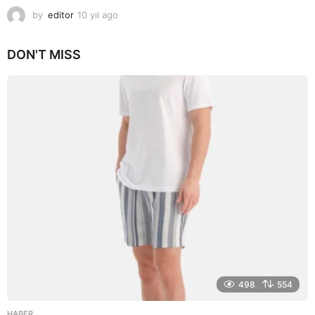
by
editor
10 yıl ago
1
0
y
DON'T MISS
ı
l
a
g
o
498
554
HABER