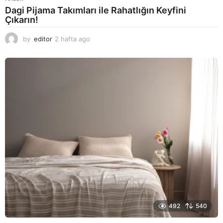
Dagi Pijama Takımları ile Rahatlığın Keyfini
Çıkarın!
by
editor
2 hafta ago
2
a
y
a
g
o
492
540