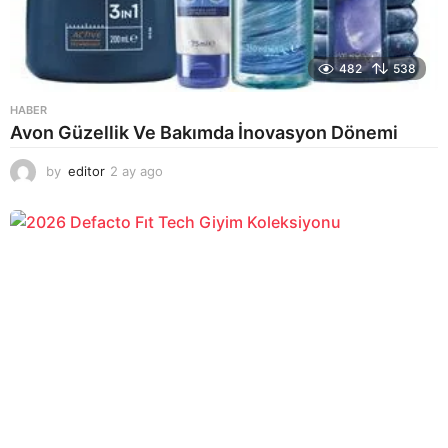
482
538
HABER
Avon Güzellik Ve Bakımda İnovasyon Dönemi
by
editor
2 ay ago
2
a
y
a
g
o