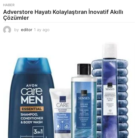
HABER
Adverstore Hayatı Kolaylaştıran İnovatif Akıllı
Çözümler
by
editor
1 ay ago
2
a
y
a
g
o