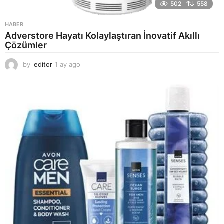
502
558
HABER
Adverstore Hayatı Kolaylaştıran İnovatif Akıllı
Çözümler
by
editor
1 ay ago
2
a
y
a
g
o