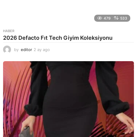
479
533
HABER
2026 Defacto Fıt Tech Giyim Koleksiyonu
by
editor
2 ay ago
2
a
y
a
g
o