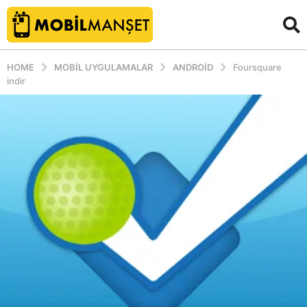
HOME
MOBIL UYGULAMALAR
ANDROID
Foursquare
indir