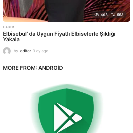
498
553
HABER
Elbisebul’ da Uygun Fiyatlı Elbiselerle Şıklığı
Yakala
by
editor
3 ay ago
2
a
y
MORE FROM:
ANDROID
a
g
o