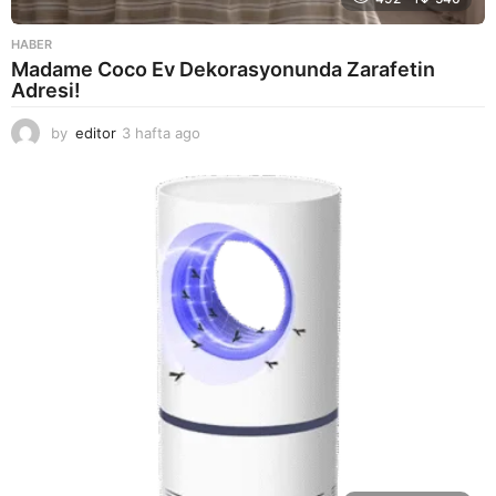
HABER
Madame Coco Ev Dekorasyonunda Zarafetin
Adresi!
by
editor
3 hafta ago
2
a
y
a
g
o