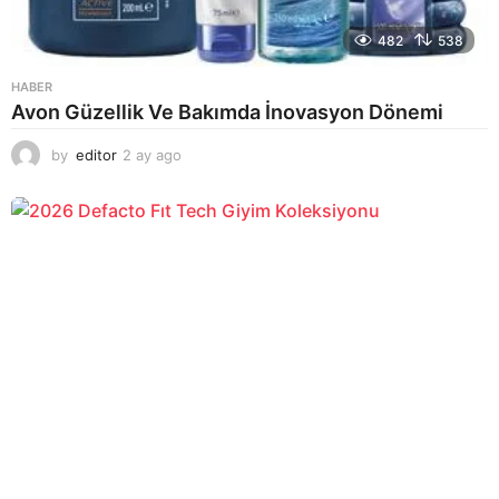
482
538
HABER
Avon Güzellik Ve Bakımda İnovasyon Dönemi
by
editor
2 ay ago
2
a
y
a
g
o