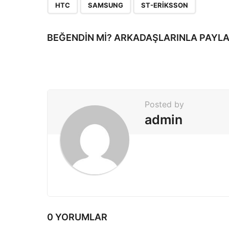
P
,
,
HTC
SAMSUNG
ST-ERIKSSON
a
g
BEĞENDIN MI? ARKADAŞLARINLA PAYLA
i
n
a
t
Posted by
i
admin
o
n
0 YORUMLAR