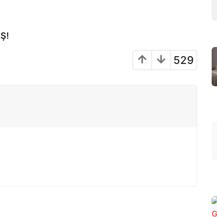
Ş!
529