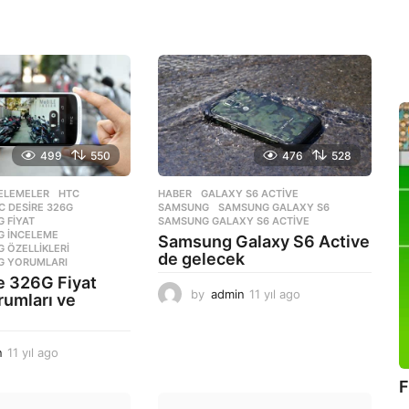
499
550
476
528
ELEMELER
HTC
,
HABER
GALAXY S6 ACTIVE
,
C DESIRE 326G
,
SAMSUNG
,
SAMSUNG GALAXY S6
,
G FIYAT
,
SAMSUNG GALAXY S6 ACTIVE
G INCELEME
,
Samsung Galaxy S6 Active
G ÖZELLIKLERI
,
de gelecek
6G YORUMLARI
e 326G Fiyat
by
admin
11 yıl ago
1
orumları ve
1
y
ı
n
11 yıl ago
1
l
1
a
F
y
g
ı