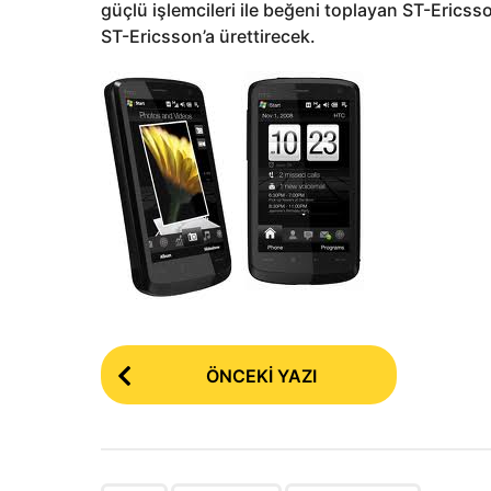
güçlü işlemcileri ile beğeni toplayan ST-Ericsso
ST-Ericsson’a ürettirecek.
P
ÖNCEKI YAZI
o
s
t