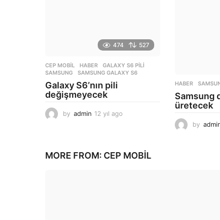
474
527
CEP MOBIL
,
HABER
GALAXY S6 PILI
,
SAMSUNG
,
SAMSUNG GALAXY S6
Galaxy S6’nın pili
HABER
SAMSU
değişmeyecek
Samsung d
üretecek
by
admin
12 yıl ago
1
2
by
admi
y
ı
l
MORE FROM:
CEP MOBIL
a
g
o