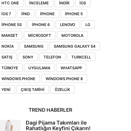
HTC ONE
INCELEME
INDIR
IOS
IOS 7
IPAD
IPHONE
IPHONE 5
IPHONE 5S
IPHONE 6
LENOVO
LG
MANSET
MICROSOFT
MOTOROLA
NOKIA
SAMSUNG
SAMSUNG GALAXY S4
SATIŞ
SONY
TELEFON
TURKCELL
TÜRKIYE
UYGULAMA
WHATSAPP
WINDOWS PHONE
WINDOWS PHONE 8
YENI
ÇIKIŞ TARIHI
ÖZELLIK
TREND HABERLER
Dagi Pijama Takımları ile
Rahatlığın Keyfini Çıkarın!