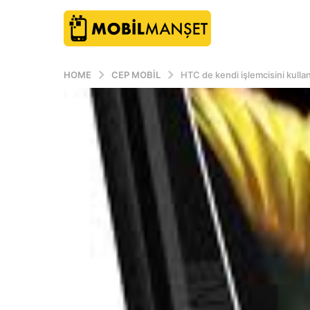
HOME
CEP MOBIL
HTC de kendi işlemcisini kulla