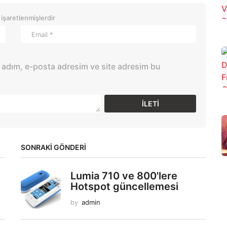
 işaretlenmişlerdir
 adım, e-posta adresim ve site adresim bu
SONRAKİ GÖNDERİ
Lumia 710 ve 800'lere
Hotspot güncellemesi
by
admin