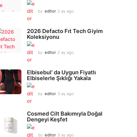
by
editor
2 ay ago
2
a
y
a
2026 Defacto Fıt Tech Giyim
g
Koleksiyonu
o
by
editor
2 ay ago
2
a
y
a
Elbisebul’ da Uygun Fiyatlı
g
Elbiselerle Şıklığı Yakala
o
by
editor
3 ay ago
2
a
y
a
Cosmed Cilt Bakımıyla Doğal
g
Dengeyi Keşfet
o
by
editor
3 ay ago
3