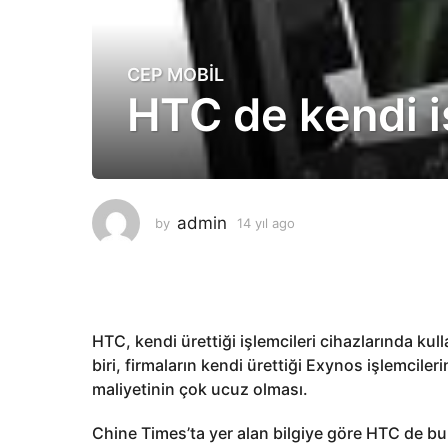
CEP MOBIL
1
HTC de kendi i
4
y
ı
l
a
g
admin
by
14 yıl ago
1
o
4
y
1
ı
4
l
y
a
g
ı
HTC, kendi ürettiği işlemcileri cihazlarında k
o
l
biri, firmaların kendi ürettiği Exynos işlemci
a
maliyetinin çok ucuz olması.
g
Chine Times’ta yer alan bilgiye göre HTC de bu a
o