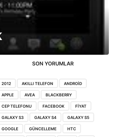
k
SON YORUMLAR
2012
AKILLI TELEFON
ANDROID
APPLE
AVEA
BLACKBERRY
CEP TELEFONU
FACEBOOK
FIYAT
GALAXY S3
GALAXY S4
GALAXY S5
GOOGLE
GÜNCELLEME
HTC