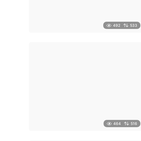
492
533
464
516