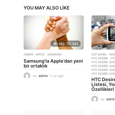
YOU MAY ALSO LIKE
482
532
HABER
APPLE
,
SAMSUNG
CEP MOBIL
,
İNC
HTC DESIRE
,
HT
Samsung’la Apple’dan yeni
HTC DESIRE 326
bir ortaklık
HTC DESIRE 326
HTC DESIRE 326
HTC DESIRE 32
by
admin
11 yıl ago
1
HTC Desir
1
Listesi, Y
y
Özellikleri
ı
l
by
admi
a
g
o