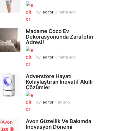
by
editor
2 hafta ago
2
a
y
a
Madame Coco Ev
g
Dekorasyonunda Zarafetin
o
Adresi!
by
editor
3 hafta ago
2
a
y
a
Adverstore Hayatı
g
Kolaylaştıran İnovatif Akıllı
o
Çözümler
by
editor
1 ay ago
2
a
y
a
Avon Güzellik Ve Bakımda
g
İnovasyon Dönemi
o