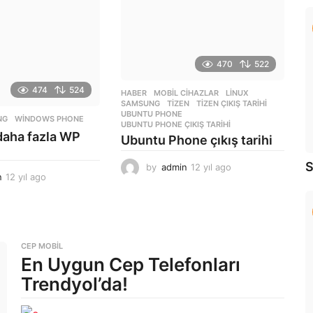
o
l
a
g
o
470
522
474
524
HABER
,
MOBIL CIHAZLAR
LINUX
,
SAMSUNG
,
TIZEN
,
TIZEN ÇIKIŞ TARIHI
,
UBUNTU PHONE
,
NG
,
WINDOWS PHONE
UBUNTU PHONE ÇIKIŞ TARIHI
aha fazla WP
Ubuntu Phone çıkış tarihi
S
by
admin
12 yıl ago
1
n
12 yıl ago
1
2
2
y
y
ı
ı
l
l
a
a
g
CEP MOBIL
g
En Uygun Cep Telefonları
o
o
Trendyol’da!