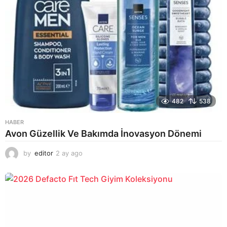
482
538
HABER
Avon Güzellik Ve Bakımda İnovasyon Dönemi
by
editor
2 ay ago
2
a
y
a
g
o