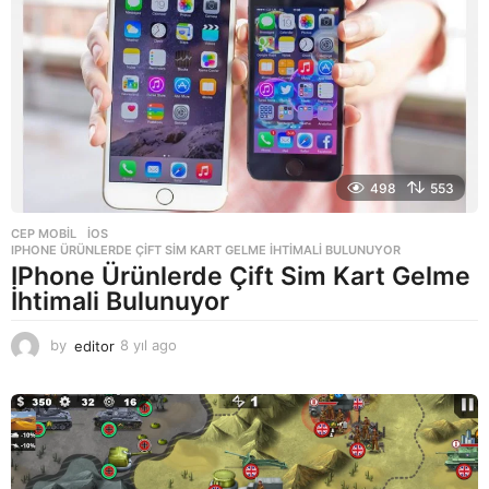
g
o
498
553
CEP MOBIL
,
IOS
IPHONE ÜRÜNLERDE ÇIFT SIM KART GELME İHTIMALI BULUNUYOR
IPhone Ürünlerde Çift Sim Kart Gelme
İhtimali Bulunuyor
by
editor
8 yıl ago
8
y
ı
l
a
g
o