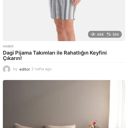
498
554
HABER
Dagi Pijama Takımları ile Rahatlığın Keyfini
Çıkarın!
by
editor
2 hafta ago
2
a
y
a
g
o