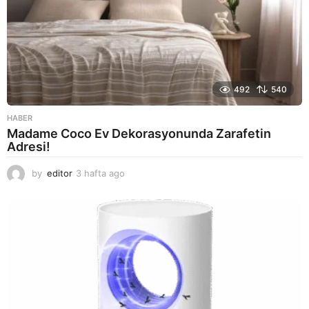
492
540
HABER
Madame Coco Ev Dekorasyonunda Zarafetin
Adresi!
by
editor
3 hafta ago
2
a
y
a
g
o