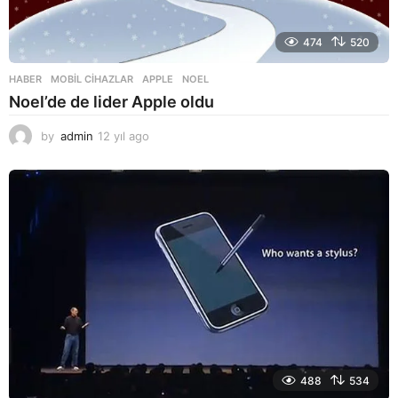
474
520
HABER
,
MOBIL CIHAZLAR
APPLE
,
NOEL
Noel’de de lider Apple oldu
by
admin
12 yıl ago
1
2
y
ı
l
a
g
o
488
534