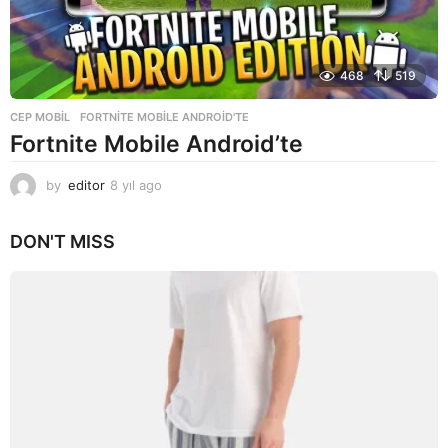
468
519
CEP MOBIL
FORTNITE MOBILE ANDROID'TE
Fortnite Mobile Android’te
by
editor
8 yıl ago
8
y
ı
DON'T MISS
l
a
g
o