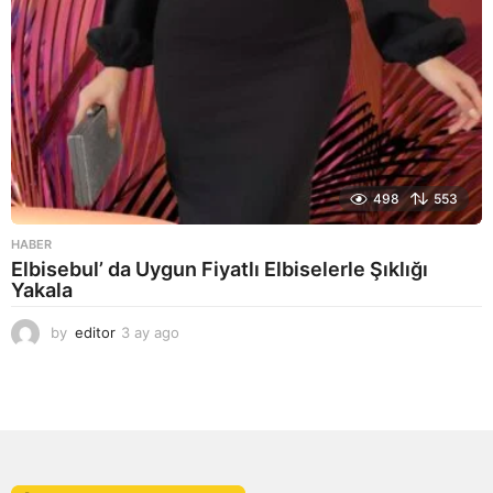
498
553
HABER
Elbisebul’ da Uygun Fiyatlı Elbiselerle Şıklığı
Yakala
by
editor
3 ay ago
2
a
y
a
g
o