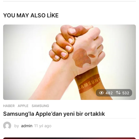
YOU MAY ALSO LIKE
482
532
HABER
APPLE
,
SAMSUNG
Samsung’la Apple’dan yeni bir ortaklık
by
admin
11 yıl ago
1
1
y