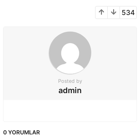
t
534
i
o
n
Posted by
admin
0 YORUMLAR