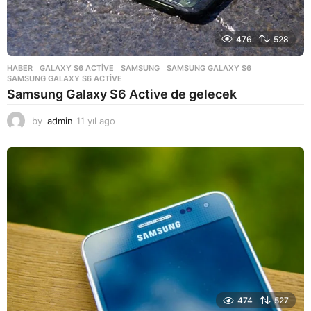
476
528
HABER
GALAXY S6 ACTIVE
,
SAMSUNG
,
SAMSUNG GALAXY S6
,
SAMSUNG GALAXY S6 ACTIVE
Samsung Galaxy S6 Active de gelecek
by
admin
11 yıl ago
1
1
y
ı
l
a
g
o
474
527