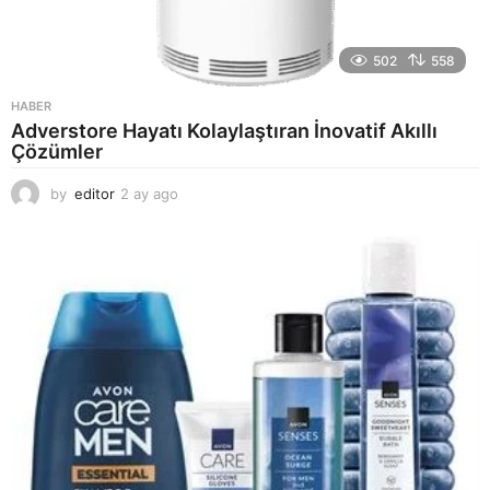
502
558
HABER
Adverstore Hayatı Kolaylaştıran İnovatif Akıllı
Çözümler
by
editor
2 ay ago
2
a
y
a
g
o