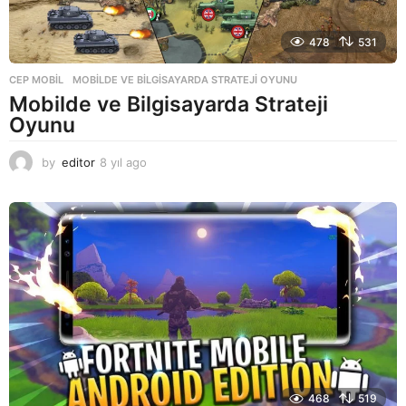
478
531
CEP MOBIL
MOBILDE VE BILGISAYARDA STRATEJI OYUNU
Mobilde ve Bilgisayarda Strateji
Oyunu
by
editor
8 yıl ago
8
y
ı
l
a
g
o
468
519