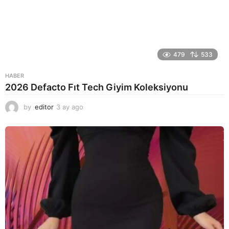
479
533
HABER
2026 Defacto Fıt Tech Giyim Koleksiyonu
by
editor
3 ay ago
2
a
y
a
g
o