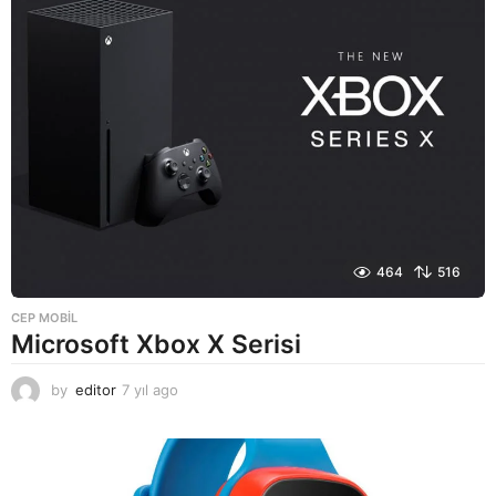
o
464
516
CEP MOBIL
Microsoft Xbox X Serisi
by
editor
7 yıl ago
7
y
ı
l
a
g