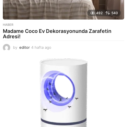
492
540
HABER
Madame Coco Ev Dekorasyonunda Zarafetin
Adresi!
by
editor
4 hafta ago
2
a
y
a
g
o