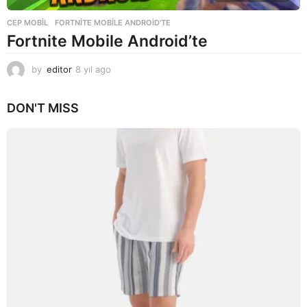
CEP MOBIL
FORTNITE MOBILE ANDROID'TE
Fortnite Mobile Android’te
by
editor
8 yıl ago
8
y
ı
DON'T MISS
l
a
g
o