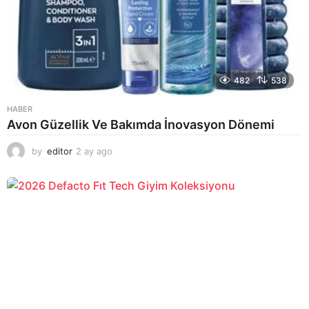
482
538
HABER
Avon Güzellik Ve Bakımda İnovasyon Dönemi
by
editor
2 ay ago
2
a
y
a
g
o