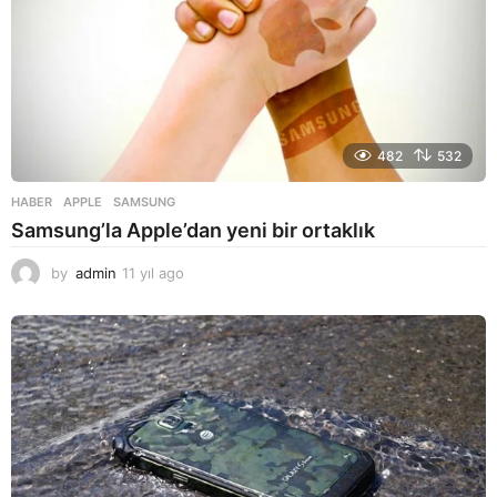
482
532
HABER
APPLE
,
SAMSUNG
Samsung’la Apple’dan yeni bir ortaklık
by
admin
11 yıl ago
1
1
y
ı
l
a
g
o