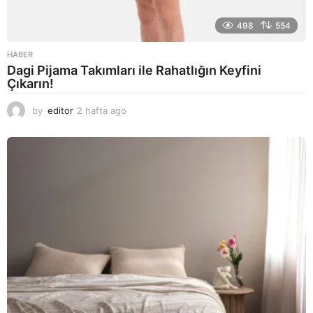
498
554
HABER
Dagi Pijama Takımları ile Rahatlığın Keyfini
Çıkarın!
by
editor
2 hafta ago
2
a
y
a
g
o