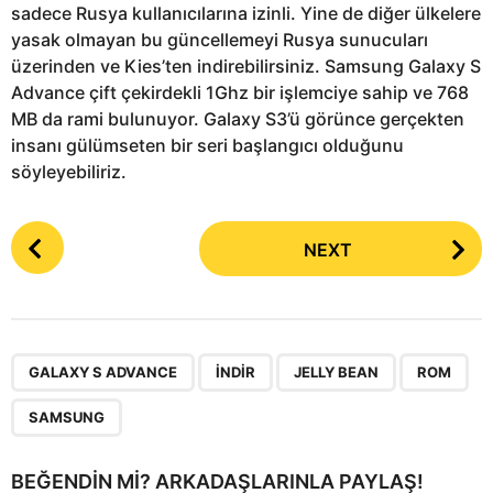
sadece Rusya kullanıcılarına izinli. Yine de diğer ülkelere
yasak olmayan bu güncellemeyi Rusya sunucuları
üzerinden ve Kies’ten indirebilirsiniz. Samsung Galaxy S
Advance çift çekirdekli 1Ghz bir işlemciye sahip ve 768
MB da rami bulunuyor. Galaxy S3’ü görünce gerçekten
insanı gülümseten bir seri başlangıcı olduğunu
söyleyebiliriz.
P
NEXT
o
s
t
P
,
,
,
,
a
GALAXY S ADVANCE
INDIR
JELLY BEAN
ROM
g
SAMSUNG
i
n
BEĞENDIN MI? ARKADAŞLARINLA PAYLAŞ!
a