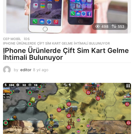
498
553
CEP MOBIL
,
IOS
IPHONE ÜRÜNLERDE ÇIFT SIM KART GELME İHTIMALI BULUNUYOR
IPhone Ürünlerde Çift Sim Kart Gelme
İhtimali Bulunuyor
by
editor
8 yıl ago
8
y
ı
l
a
g
o