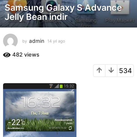
Samsung Galaxy S Advance
4
y
Jelly Bean indir
ı
l
a
admin
by
14 yıl ago
1
g
4
o
y
482
views
1
ı
4
l
534
a
y
g
ı
o
l
a
g
o