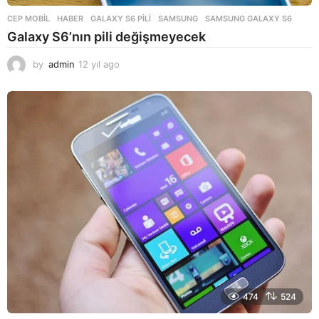
CEP MOBIL
,
HABER
GALAXY S6 PILI
,
SAMSUNG
,
SAMSUNG GALAXY S6
Galaxy S6’nın pili değişmeyecek
by
admin
12 yıl ago
1
2
y
ı
l
a
g
o
474
524