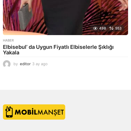
498
553
HABER
Elbisebul’ da Uygun Fiyatlı Elbiselerle Şıklığı
Yakala
by
editor
3 ay ago
2
a
y
a
g
o