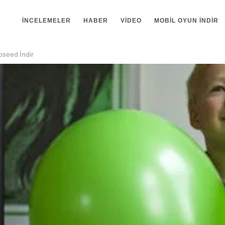
İNCELEMELER
HABER
VIDEO
MOBIL OYUN INDIR
pseed İndir