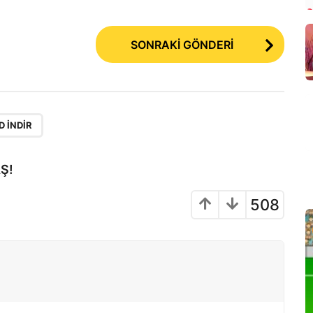
SONRAKİ GÖNDERİ
 INDIR
Ş!
508