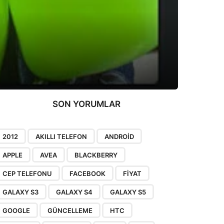
SON YORUMLAR
2012
AKILLI TELEFON
ANDROID
APPLE
AVEA
BLACKBERRY
CEP TELEFONU
FACEBOOK
FIYAT
GALAXY S3
GALAXY S4
GALAXY S5
GOOGLE
GÜNCELLEME
HTC