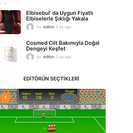
a
y
Elbisebul’ da Uygun Fiyatlı
a
Elbiselerle Şıklığı Yakala
g
o
by
editor
3 ay ago
2
a
y
Cosmed Cilt Bakımıyla Doğal
a
Dengeyi Keşfet
g
o
by
editor
3 ay ago
3
a
y
a
EDITÖRÜN SEÇTIKLERI
g
o
1