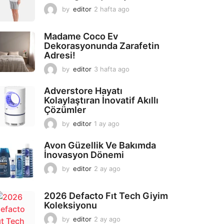
by
editor
2 hafta ago
2
a
y
Madame Coco Ev
a
Dekorasyonunda Zarafetin
g
Adresi!
o
by
editor
3 hafta ago
2
a
y
Adverstore Hayatı
a
Kolaylaştıran İnovatif Akıllı
g
Çözümler
o
by
editor
1 ay ago
2
a
y
Avon Güzellik Ve Bakımda
a
İnovasyon Dönemi
g
by
editor
2 ay ago
2
o
a
y
2026 Defacto Fıt Tech Giyim
a
Koleksiyonu
g
o
by
editor
2 ay ago
2