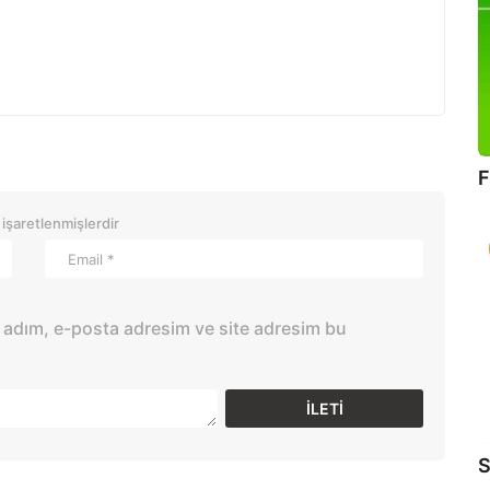
F
 işaretlenmişlerdir
 adım, e-posta adresim ve site adresim bu
S