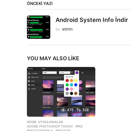
ÖNCEKI YAZI
Android System Info İndir
by
admin
YOU MAY ALSO LIKE
475
528
MOBIL UYGULAMALAR
ADOBE PHOTOSHOP TOUCH
,
IPAD
,
PHOTOGENEN 4
,
PROCESS
,