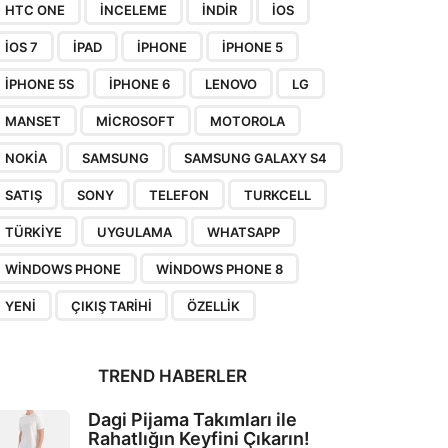
HTC ONE
INCELEME
INDIR
IOS
IOS 7
IPAD
IPHONE
IPHONE 5
IPHONE 5S
IPHONE 6
LENOVO
LG
MANSET
MICROSOFT
MOTOROLA
NOKIA
SAMSUNG
SAMSUNG GALAXY S4
SATIŞ
SONY
TELEFON
TURKCELL
TÜRKIYE
UYGULAMA
WHATSAPP
WINDOWS PHONE
WINDOWS PHONE 8
YENI
ÇIKIŞ TARIHI
ÖZELLIK
TREND HABERLER
Dagi Pijama Takımları ile
Rahatlığın Keyfini Çıkarın!