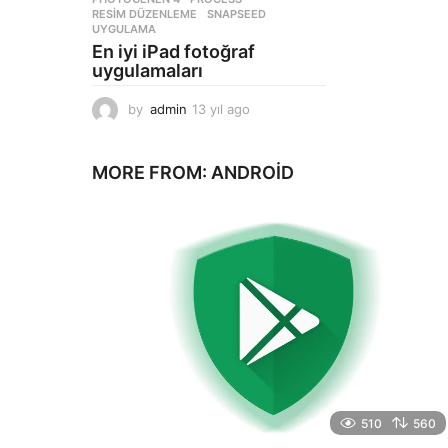
RESIM DÜZENLEME
,
SNAPSEED
,
UYGULAMA
En iyi iPad fotoğraf
uygulamaları
by
admin
13 yıl ago
1
3
y
ı
MORE FROM:
ANDROID
l
a
g
o
510
560