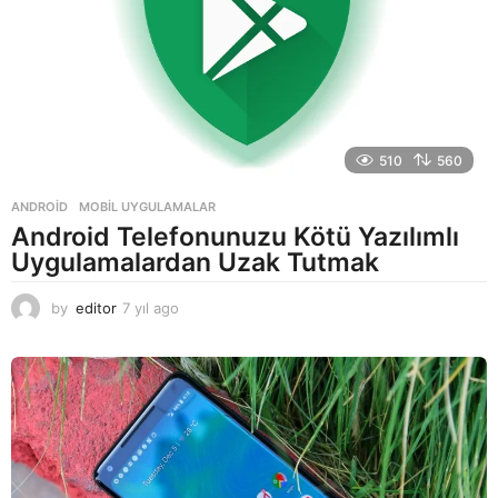
510
560
ANDROID
,
MOBIL UYGULAMALAR
Android Telefonunuzu Kötü Yazılımlı
Uygulamalardan Uzak Tutmak
by
editor
7 yıl ago
7
y
ı
l
a
g
o