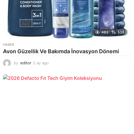
482
538
HABER
Avon Güzellik Ve Bakımda İnovasyon Dönemi
by
editor
2 ay ago
2
a
y
a
g
o