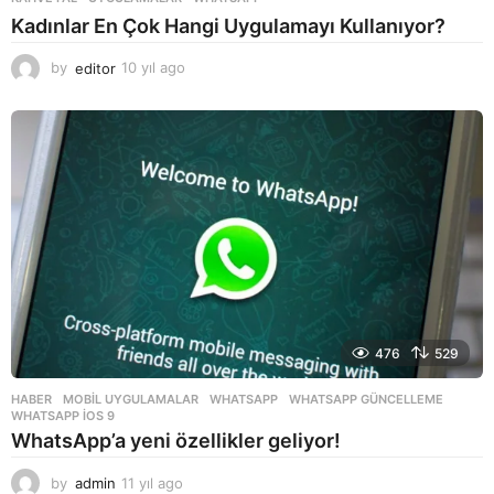
Kadınlar En Çok Hangi Uygulamayı Kullanıyor?
by
editor
10 yıl ago
1
0
y
ı
l
a
g
o
476
529
HABER
,
MOBIL UYGULAMALAR
WHATSAPP
,
WHATSAPP GÜNCELLEME
,
WHATSAPP IOS 9
WhatsApp’a yeni özellikler geliyor!
by
admin
11 yıl ago
1