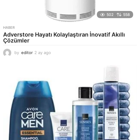
502
558
HABER
Adverstore Hayatı Kolaylaştıran İnovatif Akıllı
Çözümler
by
editor
2 ay ago
2
a
y
a
g
o