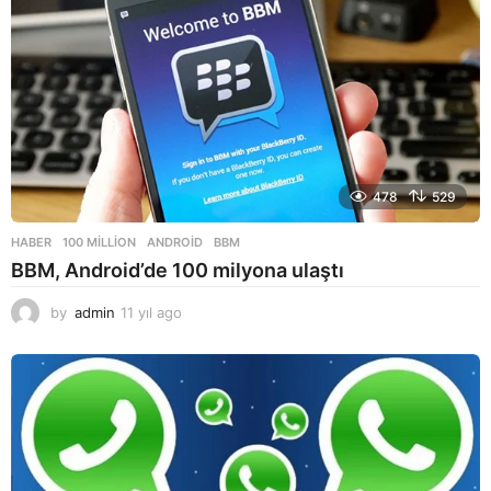
a
g
o
478
529
HABER
100 MILLION
,
ANDROID
,
BBM
BBM, Android’de 100 milyona ulaştı
by
admin
11 yıl ago
1
1
y
ı
l
a
g
o