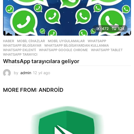
472
524
HABER
,
MOBIL CIHAZLAR
,
MOBIL UYGULAMALAR
WHATSAPP
,
WHATSAPP BILGISAYAR
,
WHATSAPP BILGISAYARDAN KULLANMA
,
WHATSAPP EKLENTI
,
WHATSAPP GOOGLE CHROME
,
WHATSAPP TABLET
,
WHATSAPP TARAYICI
WhatsApp tarayıcılara geliyor
by
admin
12 yıl ago
1
2
y
MORE FROM:
ANDROID
ı
l
a
g
o