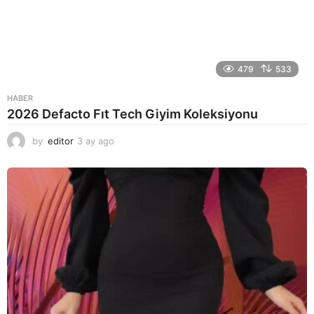
479
533
HABER
2026 Defacto Fıt Tech Giyim Koleksiyonu
by
editor
3 ay ago
2
a
y
a
g
o