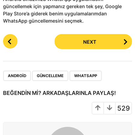
güncellemek için yapmanız gereken tek şey, Google
Play Store’a giderek benim uygulamalarımdan
WhatsApp güncellemesini seçmek.
P
NEXT
o
s
t
P
,
,
a
ANDROID
GÜNCELLEME
WHATSAPP
g
i
BEĞENDIN MI? ARKADAŞLARINLA PAYLAŞ!
n
a
529
t
i
o