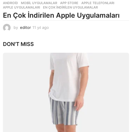
ANDROID
,
MOBIL UYGULAMALAR
APP STORE
,
APPLE TELEFONLARI
,
APPLE UYGULAMALARI
,
EN ÇOK INDIRILEN UYGULAMALAR
En Çok İndirilen Apple Uygulamaları
by
editor
11 yıl ago
1
1
y
DON'T MISS
ı
l
a
g
o