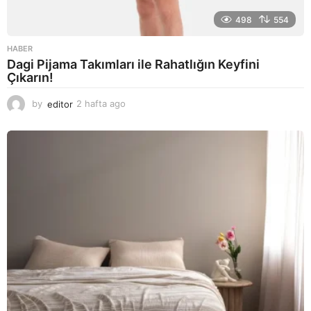
498
554
HABER
Dagi Pijama Takımları ile Rahatlığın Keyfini
Çıkarın!
by
editor
2 hafta ago
2
a
y
a
g
o