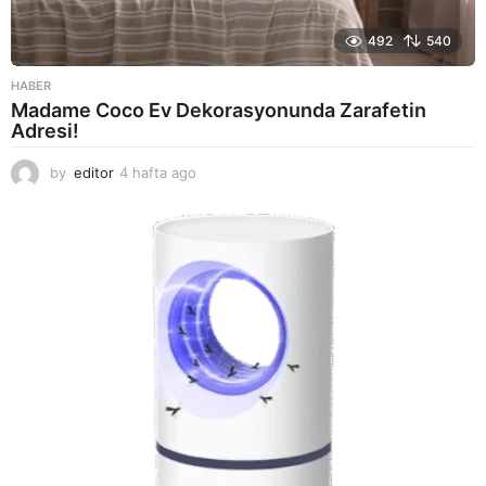
492
540
HABER
Madame Coco Ev Dekorasyonunda Zarafetin
Adresi!
by
editor
4 hafta ago
2
a
y
a
g
o