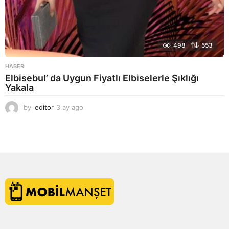
498
553
HABER
Elbisebul’ da Uygun Fiyatlı Elbiselerle Şıklığı
Yakala
by
editor
3 ay ago
2
a
y
a
g
o